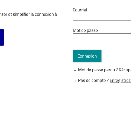
*
Courriel
ser et simplifier la connexion à
*
Mot de passe
vec FranceConnect
Connexion
→ Mot de passe perdu ?
Récupé
→ Pas de compte ?
Enregistrez