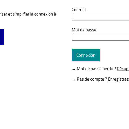
*
Courriel
ser et simplifier la connexion à
*
Mot de passe
vec FranceConnect
Connexion
→ Mot de passe perdu ?
Récupé
→ Pas de compte ?
Enregistrez