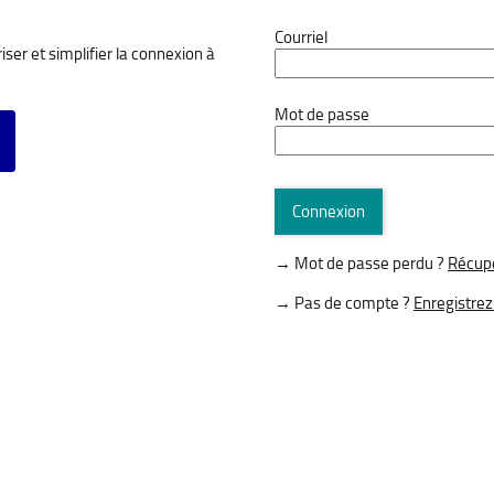
*
Courriel
ser et simplifier la connexion à
*
Mot de passe
vec FranceConnect
Connexion
→ Mot de passe perdu ?
Récupé
→ Pas de compte ?
Enregistrez